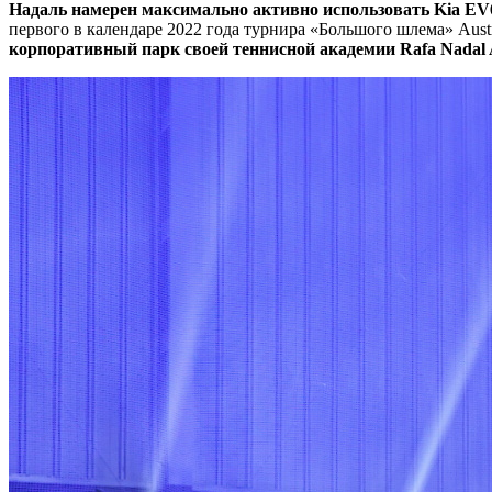
Надаль намерен максимально активно использовать Kia E
первого в календаре 2022 года турнира «Большого шлема» Aust
корпоративный парк своей теннисной академии Rafa Nadal 