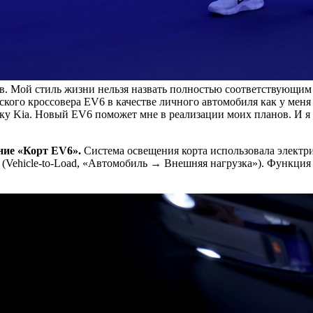
ов. Мой стиль жизни нельзя назвать полностью соответствующи
кого кроссовера EV6 в качестве личного автомобиля как у меня 
жку Kia. Новый EV6 поможет мне в реализации моих планов. И я
ние «Корт EV6».
Система освещения корта использовала электр
(Vehicle-to-Load, «Автомобиль → Внешняя нагрузка»). Функция