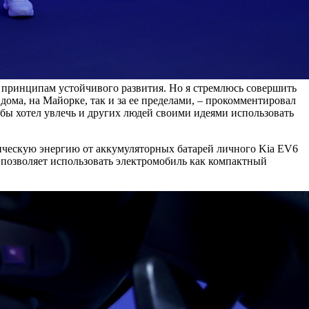
м принципам устойчивого развития. Но я стремлюсь совершить
дома, на Майорке, так и за ее пределами, – прокомментировал
 бы хотел увлечь и других людей своими идеями использовать
ическую энергию от аккумуляторных батарей личного Kia EV6
 позволяет использовать электромобиль как компактный