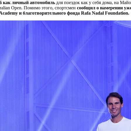
V6 как личный автомобиль
для поездок как у себя дома, на Майо
ralian Open. Помимо этого, спортсмен
сообщил о намерении уже
Academy и благотворительного фонда Rafa Nadal Foundation.