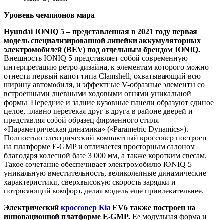
Уровень чемпионов мира
Hyundai IONIQ 5 – представленная в 2021 году первая
модель специализированной линейки аккумуляторных
электромобилей (BEV) под отдельным брендом IONIQ.
Внешность IONIQ 5 представляет собой современную
интерпретацию ретро-дизайна, к элементам которого можно
отнести первый капот типа Clamshell, охватывающий всю
ширину автомобиля, и эффектные V-образные элементы со
встроенными дневными ходовыми огнями уникальной
формы. Передние и задние кузовные панели образуют единое
целое, плавно перетекая друг в друга в районе дверей и
представляя собой образец фирменного стиля
«Параметрическая динамика» («Parametric Dynamics»).
Полностью электрический компактный кроссовер построен
на платформе E-GMP и отличается просторным салоном
благодаря колесной базе 3 000 мм, а также коротким свесам.
Такое сочетание обеспечивает электромобилю IONIQ 5
уникальную вместительность, великолепные динамические
характеристики, сверхвысокую скорость зарядки и
потрясающий комфорт, делая модель еще привлекательнее.
Электрический
кроссовер Kia
EV6 также построен на
инновационной платформе E-GMP.
Ее модульная форма и