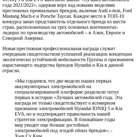
года 2021/2022», одержав верх над новыми моделями
престижных премиальных брендов, включая Audi e-tron, Ford
Mustang Mach-e и Porsche Taycan. Каждое место в ТОП-10
конкурса занял представитель отдельного бренда из шести
стран, расположенных на трех основных континентах-
лидерах по производству автомобилей – в Азии, Европе и
Северной Америке.
Новая престижная профессиональная награда служит
очередным свидетельством успешной реализации концепции
экологически устойчивой мобильности Группы и признанием
нарастающего лидерства брендов Hyundai и Kia в данной
отрасли.
«Мы гордимся, что две модели наших первых
аккумуляторных электромобилей на
специализированной платформе разделили титул
первых в истории «Лучших автомобилей года. Эта
награда не только свидетельствует о всемирном
признании электромобилей Hyundai IONIQ 5 и Kia
EV6, но и подтверждает правильность нашей
стратегии электрификации. В ближайшие годы
мир увидит еще больше достойных
электромобилей под эгидой обоих брендов», -
Хын Су Ким