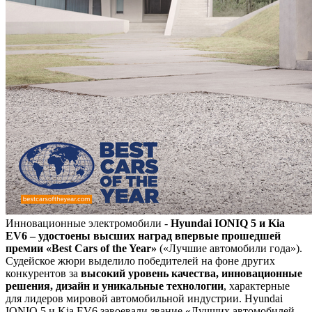
Инновационные электромобили -
Hyundai IONIQ 5 и Kia
EV6 – удостоены высших наград впервые прошедшей
премии «Best Cars of the Year»
(«Лучшие автомобили года»).
Судейское жюри выделило победителей на фоне других
конкурентов за
высокий уровень качества, инновационные
решения, дизайн и уникальные технологии
, характерные
для лидеров мировой автомобильной индустрии. Hyundai
IONIQ 5 и Kia EV6 завоевали звание «Лучших автомобилей