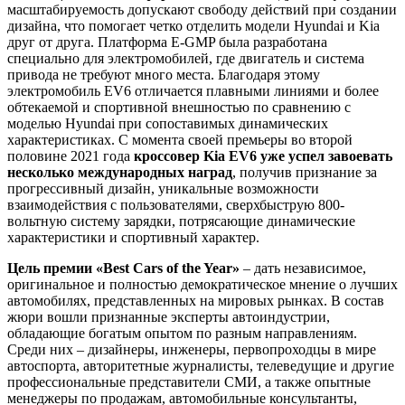
масштабируемость допускают свободу действий при создании
дизайна, что помогает четко отделить модели Hyundai и Kia
друг от друга. Платформа E-GMP была разработана
специально для электромобилей, где двигатель и система
привода не требуют много места. Благодаря этому
электромобиль EV6 отличается плавными линиями и более
обтекаемой и спортивной внешностью по сравнению с
моделью Hyundai при сопоставимых динамических
характеристиках. С момента своей премьеры во второй
половине 2021 года
кроссовер Kia EV6 уже успел завоевать
несколько международных наград
, получив признание за
прогрессивный дизайн, уникальные возможности
взаимодействия с пользователями, сверхбыструю 800-
вольтную систему зарядки, потрясающие динамические
характеристики и спортивный характер.
Цель премии «Best Cars of the Year»
– дать независимое,
оригинальное и полностью демократическое мнение о лучших
автомобилях, представленных на мировых рынках. В состав
жюри вошли признанные эксперты автоиндустрии,
обладающие богатым опытом по разным направлениям.
Среди них – дизайнеры, инженеры, первопроходцы в мире
автоспорта, авторитетные журналисты, телеведущие и другие
профессиональные представители СМИ, а также опытные
менеджеры по продажам, автомобильные консультанты,