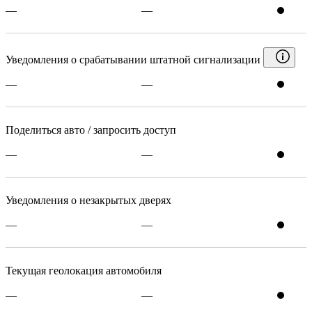
—
—
Уведомления о срабатывании штатной сигнализации
—
—
Поделиться авто / запросить доступ
—
—
Уведомления о незакрытых дверях
—
—
Текущая геолокация автомобиля
—
—